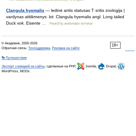
Clangula hyemalis
— ledinė antis statusas T sritis zoologija |
vardynas atitikmenys: lot. Clangula hyemalis angl. Long tailed
Duck vok. Eisente …
Paukščių anatomijos terminai
© Академик, 2000-2026
18+
Обратная связь:
Техподдержка
,
Реклама на сайте
👣 Путешествия
Экспорт словарей на сайты
, сделанные на PHP,
Joomla,
Drupal,
WordPress, MODx.