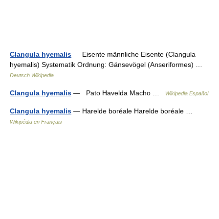
Clangula hyemalis
— Eisente männliche Eisente (Clangula
hyemalis) Systematik Ordnung: Gänsevögel (Anseriformes) …
Deutsch Wikipedia
Clangula hyemalis
— Pato Havelda Macho …
Wikipedia Español
Clangula hyemalis
— Harelde boréale Harelde boréale …
Wikipédia en Français