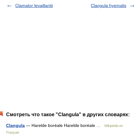
Clamator levaillantii
Clangula hyemalis
Смотреть что такое "Clangula" в других словарях:
Clangula
— Harelde boréale Harelde boréale …
Wikipédia en
Français