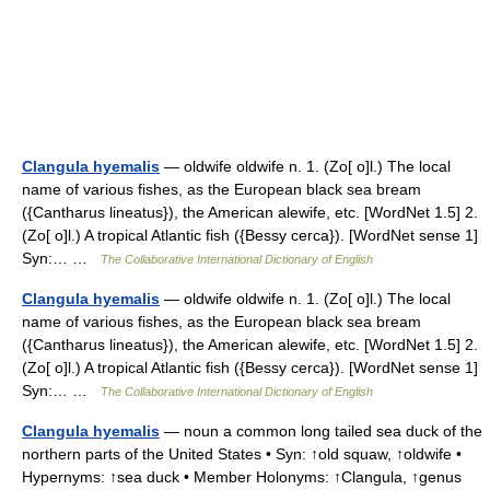
Clangula hyemalis
— oldwife oldwife n. 1. (Zo[ o]l.) The local
name of various fishes, as the European black sea bream
({Cantharus lineatus}), the American alewife, etc. [WordNet 1.5] 2.
(Zo[ o]l.) A tropical Atlantic fish ({Bessy cerca}). [WordNet sense 1]
Syn:… …
The Collaborative International Dictionary of English
Clangula hyemalis
— oldwife oldwife n. 1. (Zo[ o]l.) The local
name of various fishes, as the European black sea bream
({Cantharus lineatus}), the American alewife, etc. [WordNet 1.5] 2.
(Zo[ o]l.) A tropical Atlantic fish ({Bessy cerca}). [WordNet sense 1]
Syn:… …
The Collaborative International Dictionary of English
Clangula hyemalis
— noun a common long tailed sea duck of the
northern parts of the United States • Syn: ↑old squaw, ↑oldwife •
Hypernyms: ↑sea duck • Member Holonyms: ↑Clangula, ↑genus