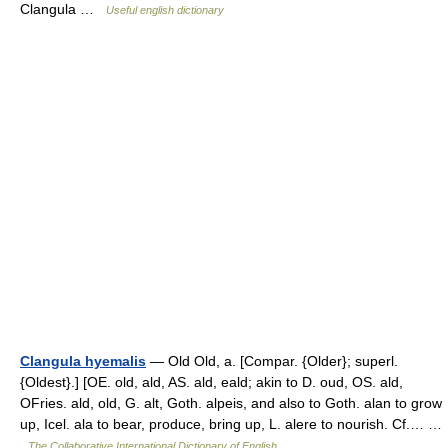
Clangula …
Useful english dictionary
Clangula hyemalis
— Old Old, a. [Compar. {Older}; superl.
{Oldest}.] [OE. old, ald, AS. ald, eald; akin to D. oud, OS. ald,
OFries. ald, old, G. alt, Goth. alpeis, and also to Goth. alan to grow
up, Icel. ala to bear, produce, bring up, L. alere to nourish. Cf.… …
The Collaborative International Dictionary of English