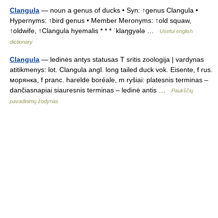
Clangula
— noun a genus of ducks • Syn: ↑genus Clangula •
Hypernyms: ↑bird genus • Member Meronyms: ↑old squaw,
↑oldwife, ↑Clangula hyemalis * * * ˈklaŋgyələ …
Useful english
dictionary
Clangula
— ledinės antys statusas T sritis zoologija | vardynas
atitikmenys: lot. Clangula angl. long tailed duck vok. Eisente, f rus.
морянка, f pranc. harelde boréale, m ryšiai: platesnis terminas –
dančiasnapiai siauresnis terminas – ledinė antis …
Paukščių
pavadinimų žodynas