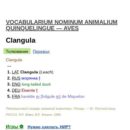
VOCABULARIUM NOMINUM ANIMALIUM
QUINQUELINGUE — AVES
Clangula
Толкование
Перевод
Clangula
—
1.
LAT
Clangula
(
Leach
)
2.
RUS
морянка
f
3.
ENG
long-tailed duck
4.
DEU
Eisente
f
5.
FRA
harelde
m
[fuligule
m
] de Miquelon
Пятиязычный словарь названий животных. Птицы. — М.: Русский язык,
РУССО
.
Р.Л. Бёме, В.Е. Флинт
.
1994
.
Игры ⚽
Нужно сделать НИР?